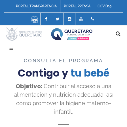
PORTAL TRANSPARENCIA
PORTAL PRENSA
COVID19
Chatbot
Facebook
Twitter
Instagram
Youtube
4422117070
CONSULTA EL PROGRAMA
Contigo y
tu bebé
Objetivo:
Contribuir al acceso a una
alimentación y nutrición adecuada, así
como promover la higiene materno-
infantil.