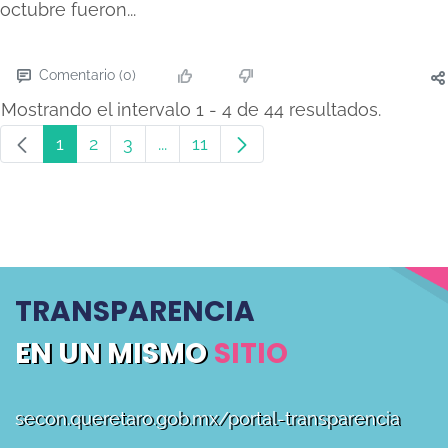
octubre fueron...
Comentario (0)
Mostrando el intervalo 1 - 4 de 44 resultados.
1
2
3
...
11
Página
Página
Página
Páginas intermedias Use TAB para
Página
TRANSPARENCIA
EN UN MISMO
SITIO
secon.queretaro.gob.mx/portal-transparencia