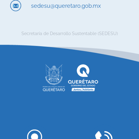
sedesu@queretaro.gob.mx
Secretaría de Desarrollo Sustentable (SEDESU)